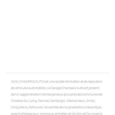
SASU CHAMPAIX AUTO est une société d'entretien et de réparation
de véhicules automobiles. Le Garage Champaix Auto est présent
dans l'agglomération Montargoise au plus près des communes de
Chalette Sur Loing, Pannes, Montargis, Villemandeur, Amilly,
Corquilleroy. Retrouvez l'ensemble de nos prestations mécanique,
pose d'attelage pour remorque, entretien et révision et Carrosserie